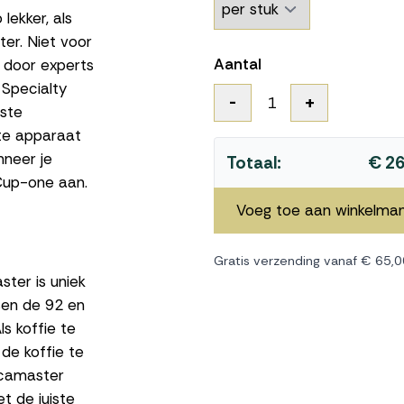
lekker, als
er. Niet voor
Aantal
 door experts
Specialty
-
+
1
este
cte apparaat
nneer je
Totaal:
€ 26
Cup-one aan.
Voeg toe aan winkelma
Gratis verzending vanaf € 65,0
ter is uniek
sen de 92 en
s koffie te
de koffie te
ccamaster
t de juiste