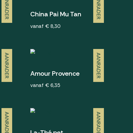
AANRADER
AANRADER
China Pai Mu Tan
vanaf € 8,30
AANRADER
AANRADER
Amour Provence
vanaf € 6,35
AANRADER
AANRADER
La-Thé pet