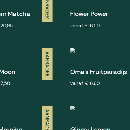
AANRADER
um Matcha
Flower Power
 20,95
vanaf € 6,50
AANRADER
 Moon
Oma's Fruitparadijs
 7,50
vanaf € 6,60
AANRADER
Morning
Ginger Lemon