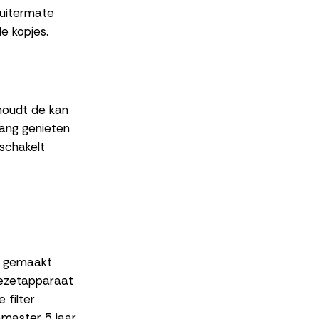
 uitermate
le kopjes.
houdt de kan
lang genieten
 schakelt
t gemaakt
iezetapparaat
 filter
master 5 jaar