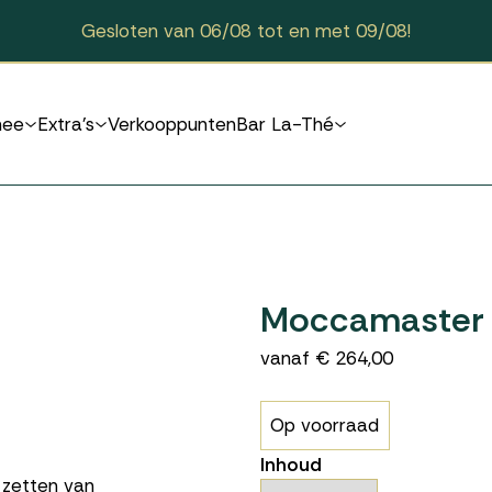
Gesloten van 06/08 tot en met 09/08!
hee
Extra's
Verkooppunten
Bar La-Thé
Moccamaster 
vanaf € 264,00
Op voorraad
Inhoud
 zetten van