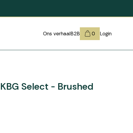
Ons verhaal
B2B
0
Login
KBG Select - Brushed