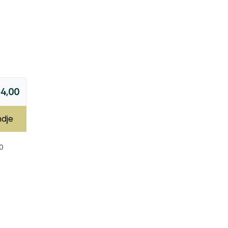
4,00
ndje
0