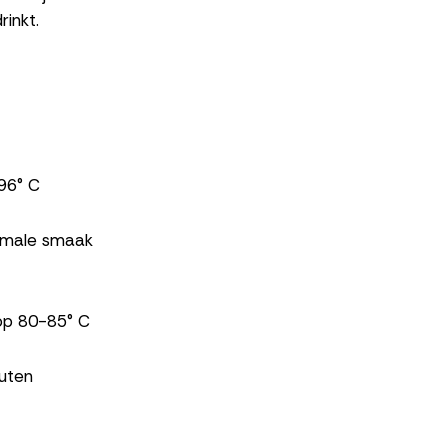
rinkt.
96° C
timale smaak
 op 80-85° C
nuten