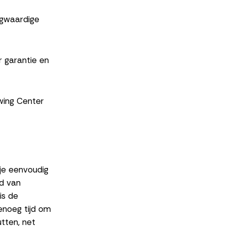
ogwaardige
r garantie en
wing Center
je eenvoudig
ud van
is de
enoeg tijd om
tten, net