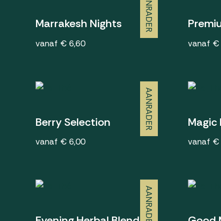
AANRADER
Marrakesh Nights
Premi
vanaf € 6,60
vanaf €
AANRADER
Berry Selection
Magic
vanaf € 6,00
vanaf €
AANRADER
Evening Herbal Blend
Good 