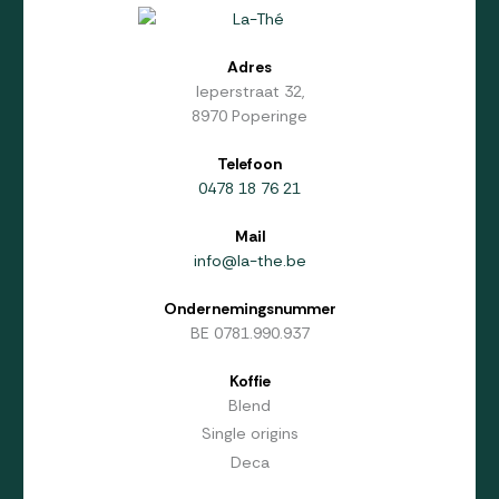
Adres
Ieperstraat 32,
8970 Poperinge
Telefoon
0478 18 76 21
Mail
info@la-the.be
Ondernemings
nummer
BE 0781.990.937
Koffie
Blend
Single origins
Deca