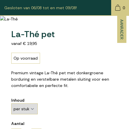
Gesloten van 06/08 tot en met 09/08!
0
AANRADER
La-Thé pet
vanaf € 19,95
Op voorraad
Premium vintage La-Thé pet met donkergroene
borduring en verstelbare metalen sluiting voor een
comfortabele en perfecte fit.
Inhoud
Aantal